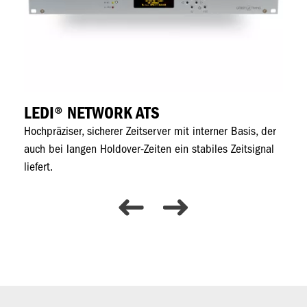
LEDI® NETWORK ATS
R
Hochpräziser, sicherer Zeitserver mit interner Basis, der
Ze
auch bei langen Holdover-Zeiten ein stabiles Zeitsignal
Re
liefert.
Si