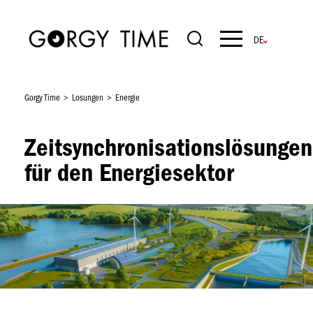
Direkt
zum
Inhalt
Navigation
principale
Gorgy Time
Losungen
Energie
Zeitsynchronisationslösungen
für den Energiesektor
Bild