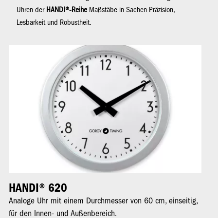
Uhren der
HANDI®-Reihe
Maßstäbe in Sachen Präzision,
Lesbarkeit und Robustheit.
Bild
Bil
HANDI® 620
H
Analoge Uhr mit einem Durchmesser von 60 cm, einseitig,
An
für den Innen- und Außenbereich.
de