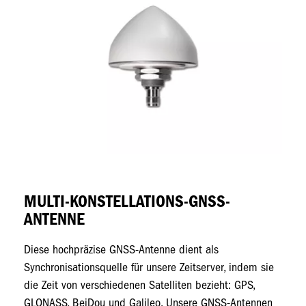
MULTI-KONSTELLATIONS-GNSS-
L
ANTENNE
er
Ho
l
Diese hochpräzise GNSS-Antenne dient als
Sy
Synchronisationsquelle für unsere Zeitserver, indem sie
Sy
die Zeit von verschiedenen Satelliten bezieht: GPS,
GLONASS, BeiDou und Galileo. Unsere GNSS-Antennen