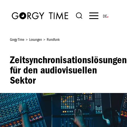
Direkt
zum
Inhalt
Navigation
principale
Gorgy Time
Losungen
Rundfunk
Zeitsynchronisationslösungen
für den audiovisuellen
Sektor
Bild