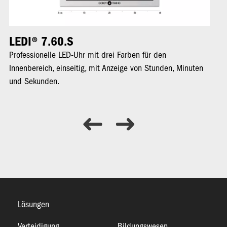
LEDI® 7.60.S
L
Professionelle LED-Uhr mit drei Farben für den
Pr
Innenbereich, einseitig, mit Anzeige von Stunden, Minuten
An
und Sekunden.
ge
vo
Lösungen
Verteidigung
Bildungswesen