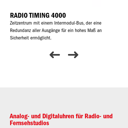
RADIO TIMING 4000
L
er
Zeitzentrum mit einem Intermodul-Bus, der eine
Ho
l
Redundanz aller Ausgänge für ein hohes Maß an
Sy
Sicherheit ermöglicht.
Sy
Analog- und Digitaluhren für Radio- und
Fernsehstudios