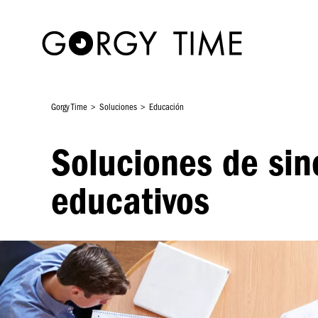
Pasar
al
contenido
principal
Gorgy Time
Soluciones
Educación
Soluciones de sin
educativos
Imagen