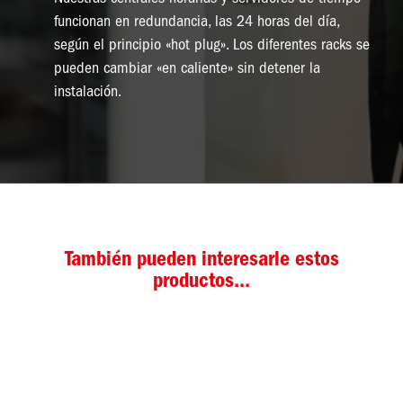
funcionan en redundancia, las 24 horas del día,
según el principio «hot plug». Los diferentes racks se
pueden cambiar «en caliente» sin detener la
instalación.
También pueden interesarle estos
productos...
Imagen
Im