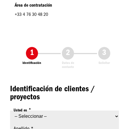
Área de contratación
+33 4 76 30 48 20
Formulaire
Actual
Identificación
Datos de
Solicitar
contacto
Identificación de clientes /
proyectos
Usted es
Apellido