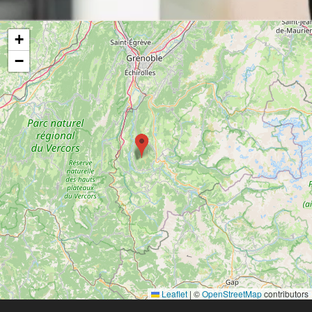
+
−
Leaflet
|
©
OpenStreetMap
contributors