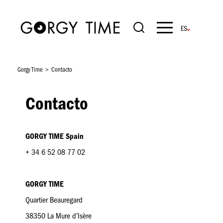
Pasar
al
contenido
Navigation
principal
principale
Gorgy Time
Contacto
Contacto
GORGY TIME Spain
+ 34 6 52 08 77 02
GORGY TIME
Quartier Beauregard
38350 La Mure d’Isère