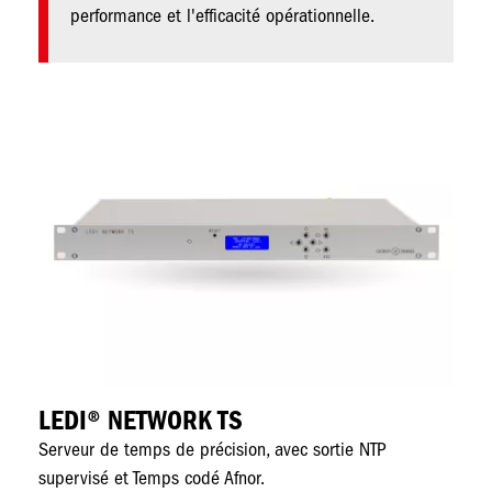
performance et l'efficacité opérationnelle.
Image
Im
LEDI® NETWORK TS
L
a
Serveur de temps de précision, avec sortie NTP
Se
supervisé et Temps codé Afnor.
en