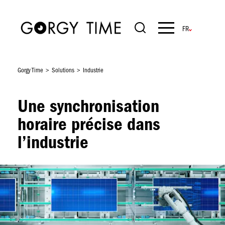
Aller
au
contenu
Navigation
principal
principale
Gorgy Time
Solutions
Industrie
Une synchronisation
horaire précise dans
l’industrie
Image