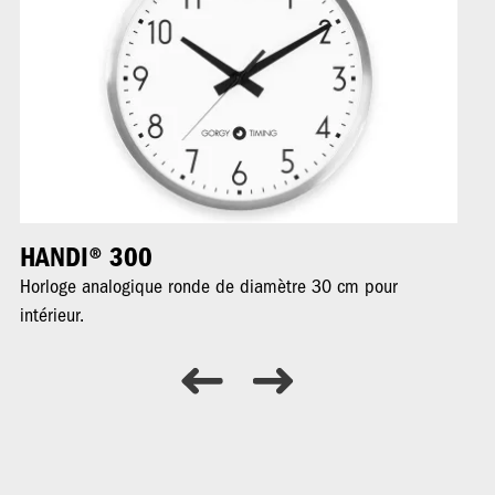
HANDI® 300
H
Horloge analogique ronde de diamètre 30 cm pour
Ho
intérieur.
int