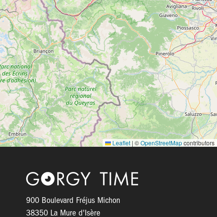
Leaflet
|
©
OpenStreetMap
contributors
Logo
900 Boulevard Fréjus Michon
38350 La Mure d'Isère