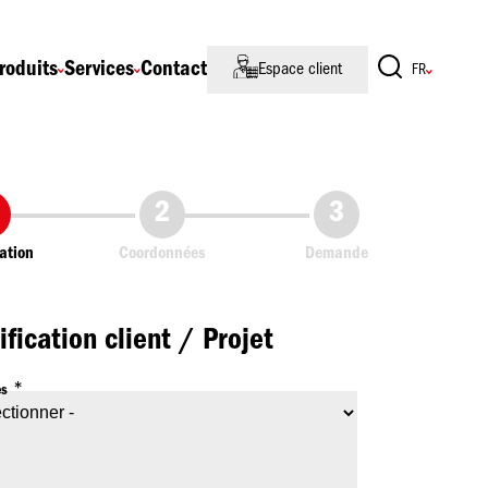
roduits
Services
Contact
Espace client
cation
Coordonnées
Demande
ification client / Projet
es