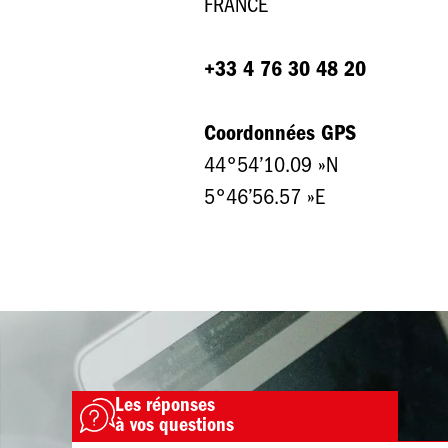
FRANCE
+33 4 76 30 48 20
Coordonnées GPS
44°54’10.09 »N
5°46’56.57 »E
Image
Les réponses
Image
à vos questions