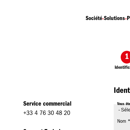
Navigation
Société
Solutions
P
principale
Formulaire
Actuel
Identifi
Ident
Service commercial
Vous êt
+33 4 76 30 48 20
Nom