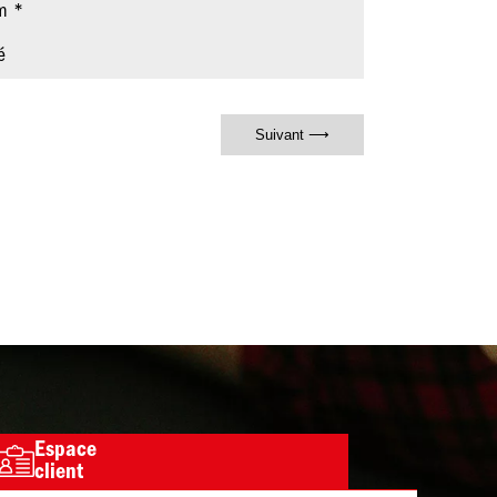
m
é
Espace
Image
client