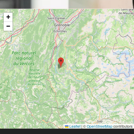
+
−
Leaflet
|
©
OpenStreetMap
contributors