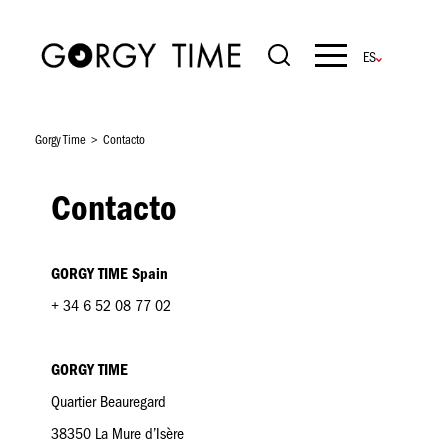
Pasar
al
contenido
Navigation
principal
principale
Gorgy Time
Contacto
Contacto
GORGY TIME Spain
+ 34 6 52 08 77 02
GORGY TIME
Quartier Beauregard
38350 La Mure d’Isère