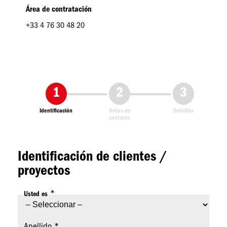
Área de contratación
+33 4 76 30 48 20
Formulaire
Actual
Identificación
Datos de
Solicitar
contacto
Identificación de clientes /
proyectos
Usted es
Apellido